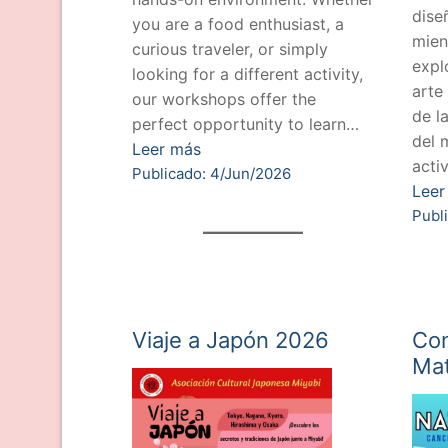
dise
you are a food enthusiast, a
mien
curious traveler, or simply
expl
looking for a different activity,
arte
our workshops offer the
de l
perfect opportunity to learn…
del 
Leer más
acti
Publicado: 4/Jun/2026
Leer
Publ
Viaje a Japón 2026
Con
Mat