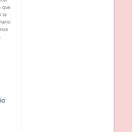
a que
 la
nario
 nos
…
io