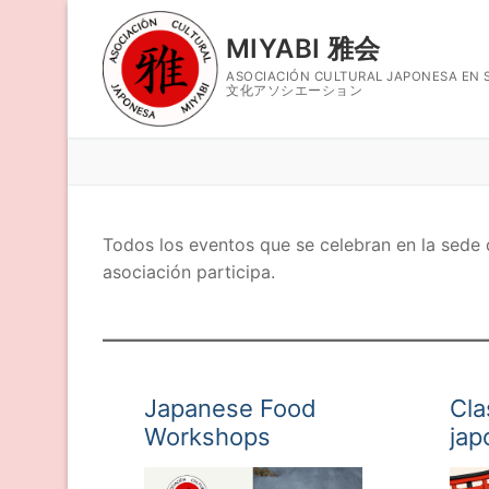
Ir
al
MIYABI 雅会
contenido
ASOCIACIÓN CULTURAL JAPONESA 
文化アソシエーション
Nosotros
Todos los eventos que se celebran en la sede 
asociación participa.
Horario
Talleres
Taller de Len
Eventos
Japanese Food
Cla
Taller de Calig
Contacto
Workshops
jap
Taller de Coc
Blog