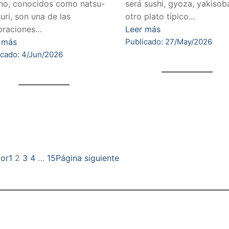
no, conocidos como natsu-
será sushi, gyoza, yakisob
uri, son una de las
otro plato típico…
braciones…
Leer más
 más
Publicado: 27/May/2026
icado: 4/Jun/2026
ior
1
2
3
4
…
15
Página siguiente