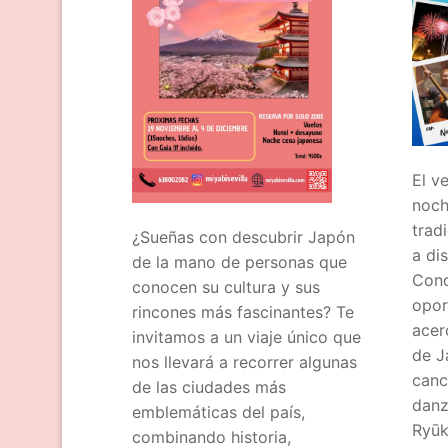
El v
noch
trad
¿Sueñas con descubrir Japón
a di
de la mano de personas que
Conc
conocen su cultura y sus
opor
rincones más fascinantes? Te
acer
invitamos a un viaje único que
de J
nos llevará a recorrer algunas
canc
de las ciudades más
danz
emblemáticas del país,
Ryūk
combinando historia,