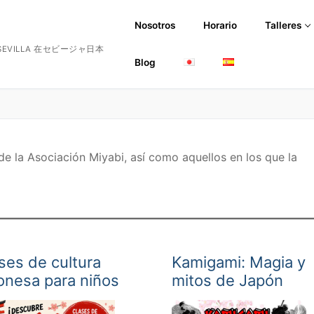
Nosotros
Horario
Talleres
EN SEVILLA 在セビージャ日本
Blog
de la Asociación Miyabi, así como aquellos en los que la
gua Japonesa
ses de cultura
Kamigami: Magia y
rafía
onesa para niños
mitos de Japón
ina Japonesa