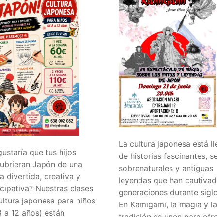
i
ampación Japonesa
ura Japonesa
 Meditación
 Yoga
La cultura japonesa está ll
gustaría que tus hijos
de historias fascinantes, s
ubrieran Japón de una
sobrenaturales y antiguas
a divertida, creativa y
leyendas que han cautivad
icipativa? Nuestras clases
generaciones durante siglo
ultura japonesa para niños
En Kamigami, la magia y la
8 a 12 años) están
tradición se unen para ofr