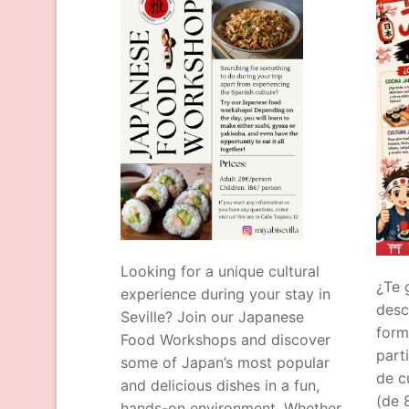
Taller de Taich
Taller de Est
Taller de Cost
Taller Arte en
Taller de Thai
Looking for a unique cultural
¿Te 
experience during your stay in
desc
Seville? Join our Japanese
form
Food Workshops and discover
part
some of Japan’s most popular
de c
and delicious dishes in a fun,
(de 
hands-on environment. Whether