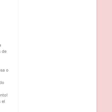
a
s de
esa o
ndo
nto!
 el