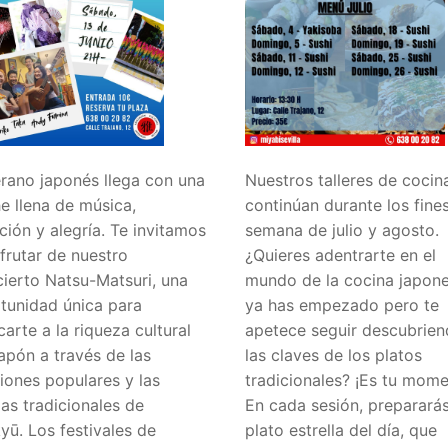
erano japonés llega con una
Nuestros talleres de cocin
e llena de música,
continúan durante los fine
ición y alegría. Te invitamos
semana de julio y agosto.
sfrutar de nuestro
¿Quieres adentrarte en el
ierto Natsu-Matsuri, una
mundo de la cocina japon
tunidad única para
ya has empezado pero te
carte a la riqueza cultural
apetece seguir descubrie
apón a través de las
las claves de los platos
iones populares y las
tradicionales? ¡Es tu mome
as tradicionales de
En cada sesión, prepararás
yū. Los festivales de
plato estrella del día, que