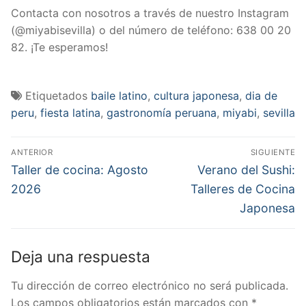
Contacta con nosotros a través de nuestro Instagram
(@miyabisevilla) o del número de teléfono: 638 00 20
82. ¡Te esperamos!
Etiquetados
baile latino
,
cultura japonesa
,
dia de
peru
,
fiesta latina
,
gastronomía peruana
,
miyabi
,
sevilla
Navegación
ANTERIOR
SIGUIENTE
de
Entrada
Entrada
Taller de cocina: Agosto
Verano del Sushi:
anterior:
siguiente:
entradas
2026
Talleres de Cocina
Japonesa
Deja una respuesta
Tu dirección de correo electrónico no será publicada.
Los campos obligatorios están marcados con
*