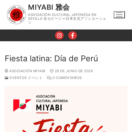
Ir
MIYABI 雅会
al
ASOCIACIÓN CULTURAL JAPONESA EN
contenido
SEVILLA 在セビージャ日本文化アソシエーショ
ン
Fiesta latina: Día de Perú
Nosotros
ASOCIACIÓN MIYABI
29 DE JUNIO DE 2026
EVENTOS イベント
0 COMENTARIOS
Horario
Talleres
Taller de Lengua Japonesa
Eventos
Taller de Caligrafía
Contacto
Taller de Cocina Japonesa
Blog