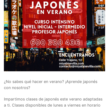
Taller de Taichi
Taller de Estampación Japonesa
Taller de Costura Japonesa
Taller Arte en Meditación
Taller de Thai Yoga
¿No sabes qué hacer en verano? ¡Aprende japonés
con nosotros?
Impartimos clases de japonés este verano adaptadas
a ti. Clases disponibles de lunes a viernes en horario