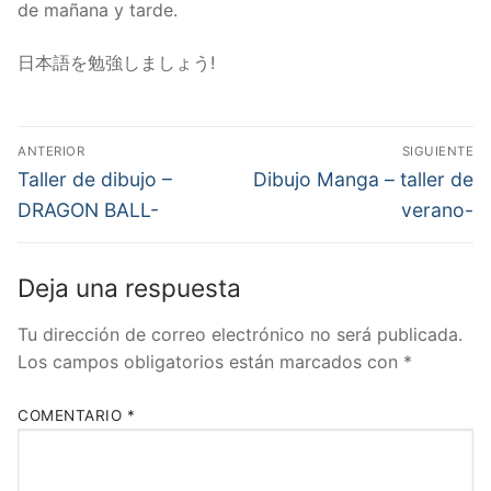
de mañana y tarde.
日本語を勉強しましょう!
Navegación
ANTERIOR
SIGUIENTE
de
Entrada
Entrada
Taller de dibujo –
Dibujo Manga – taller de
anterior:
siguiente:
entradas
DRAGON BALL-
verano-
Deja una respuesta
Tu dirección de correo electrónico no será publicada.
Los campos obligatorios están marcados con
*
COMENTARIO
*