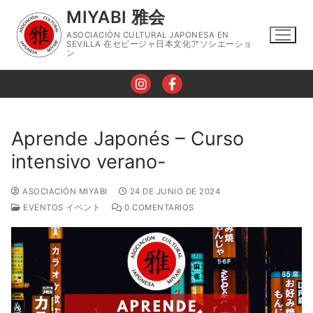
Ir
MIYABI 雅会
al
ASOCIACIÓN CULTURAL JAPONESA EN
contenido
SEVILLA 在セビージャ日本文化アソシエーショ
ン
Aprende Japonés – Curso
intensivo verano-
Nosotros
Horario
ASOCIACIÓN MIYABI
24 DE JUNIO DE 2024
EVENTOS イベント
0 COMENTARIOS
Talleres
Taller de Lengua Japonesa
Eventos
Taller de Caligrafía
Contacto
Taller de Cocina Japonesa
Blog