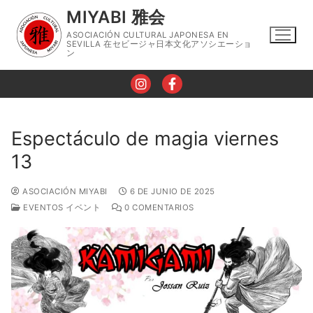
Ir
MIYABI 雅会
al
ASOCIACIÓN CULTURAL JAPONESA EN
contenido
SEVILLA 在セビージャ日本文化アソシエーショ
ン
Espectáculo de magia viernes
13
Nosotros
Horario
ASOCIACIÓN MIYABI
6 DE JUNIO DE 2025
EVENTOS イベント
0 COMENTARIOS
Talleres
Taller de Lengua Japonesa
Eventos
Taller de Caligrafía
Contacto
Taller de Cocina Japonesa
Blog