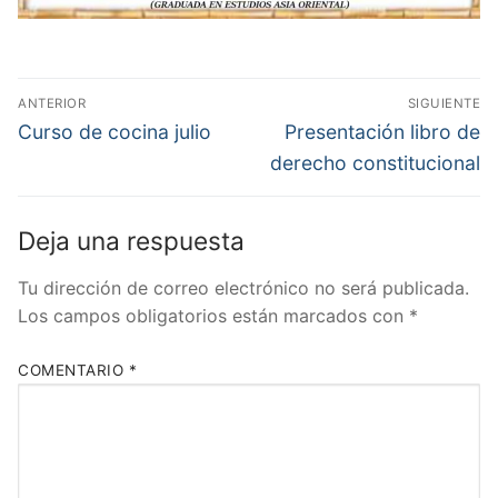
Navegación
ANTERIOR
SIGUIENTE
de
Entrada
Entrada
Curso de cocina julio
Presentación libro de
anterior:
siguiente:
entradas
derecho constitucional
Deja una respuesta
Tu dirección de correo electrónico no será publicada.
Los campos obligatorios están marcados con
*
COMENTARIO
*