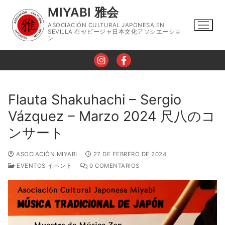
Ir
MIYABI 雅会
al
ASOCIACIÓN CULTURAL JAPONESA EN
contenido
SEVILLA 在セビージャ日本文化アソシエーショ
ン
Flauta Shakuhachi – Sergio
Vázquez – Marzo 2024 尺八のコ
Nosotros
ンサート
Horario
ASOCIACIÓN MIYABI
27 DE FEBRERO DE 2024
Talleres
EVENTOS イベント
0 COMENTARIOS
Taller de Lengua Japonesa
Eventos
Taller de Caligrafía
Contacto
Taller de Cocina Japonesa
Blog