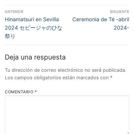
Navegación
ANTERIOR
SIGUIENTE
de
Entrada
Entrada
Hinamatsuri en Sevilla
Ceremonia de Té -abril
anterior:
siguiente:
entradas
2024 セビージャのひな
2024-
祭り
Deja una respuesta
Tu dirección de correo electrónico no será publicada.
Los campos obligatorios están marcados con
*
COMENTARIO
*