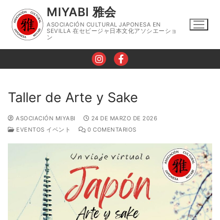
Ir
MIYABI 雅会
al
ASOCIACIÓN CULTURAL JAPONESA EN
contenido
SEVILLA 在セビージャ日本文化アソシエーショ
ン
Taller de Arte y Sake
Nosotros
ASOCIACIÓN MIYABI
24 DE MARZO DE 2026
EVENTOS イベント
0 COMENTARIOS
Horario
Talleres
Taller de Lengua Japonesa
Eventos
Taller de Caligrafía
Contacto
Taller de Cocina Japonesa
Blog