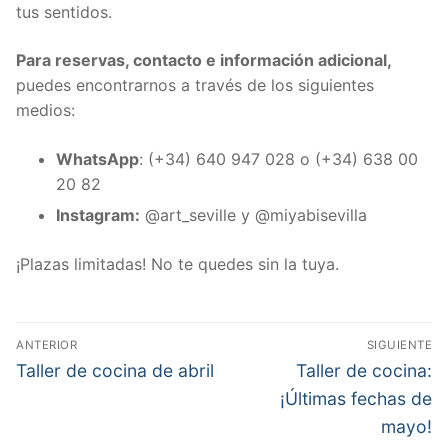
tus sentidos.
Para reservas, contacto e información adicional,
puedes encontrarnos a través de los siguientes
medios:
WhatsApp
: (+34) 640 947 028 o (+34) 638 00
20 82
Instagram:
@art_seville y @miyabisevilla
¡Plazas limitadas! No te quedes sin la tuya.
Navegación
ANTERIOR
SIGUIENTE
de
Entrada
Entrada
Taller de cocina de abril
Taller de cocina:
anterior:
siguiente:
entradas
¡Últimas fechas de
mayo!