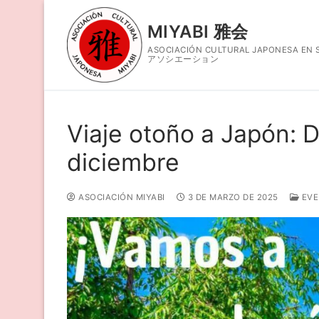
Ir
al
MIYABI 雅会
contenido
ASOCIACIÓN CULTURAL JAPONESA 
アソシエーション
Viaje otoño a Japón: D
Nosotros
diciembre
Horario
ASOCIACIÓN MIYABI
3 DE MARZO DE 2025
EV
Talleres
Taller de Len
Eventos
Taller de Calig
Contacto
Taller de Coc
Blog