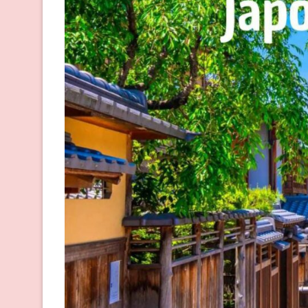
Taller de Taich
Taller de Est
Taller de Cost
Taller Arte en
Taller de Thai