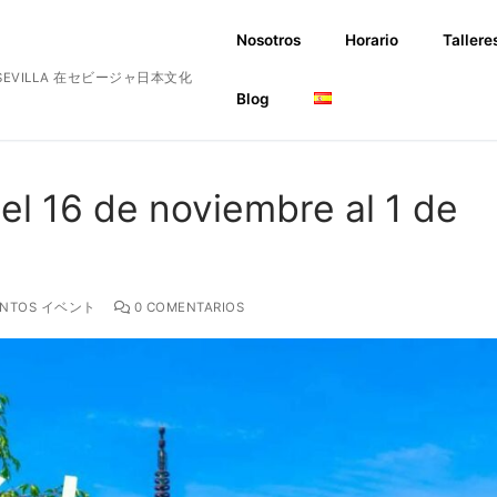
Nosotros
Horario
Tallere
EN SEVILLA 在セビージャ日本文化
Blog
el 16 de noviembre al 1 de
ENTOS イベント
0 COMENTARIOS
gua Japonesa
rafía
ina Japonesa