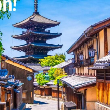
i
ampación Japonesa
ura Japonesa
 Meditación
 Yoga