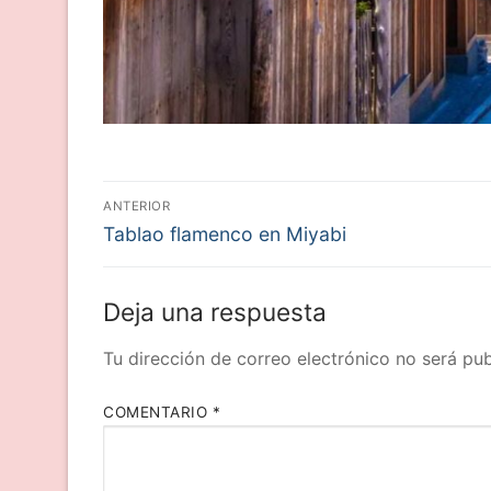
Navegación
ANTERIOR
Entrada
de
Tablao flamenco en Miyabi
anterior:
entradas
Deja una respuesta
Tu dirección de correo electrónico no será pub
COMENTARIO
*