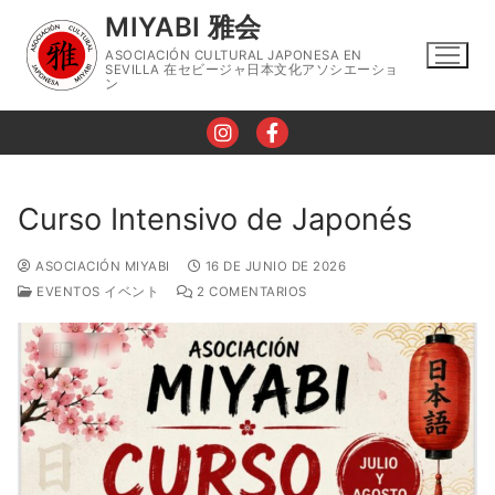
Ir
MIYABI 雅会
al
ASOCIACIÓN CULTURAL JAPONESA EN
contenido
SEVILLA 在セビージャ日本文化アソシエーショ
ン
Curso Intensivo de Japonés
Nosotros
ASOCIACIÓN MIYABI
16 DE JUNIO DE 2026
EVENTOS イベント
2 COMENTARIOS
Horario
Talleres
Taller de Lengua Japonesa
Eventos
Taller de Caligrafía
Contacto
Taller de Cocina Japonesa
Blog