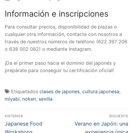
Información e inscripciones
Para consultar precios, disponibilidad de plazas o
cualquier otra información, contacta con nosotros a
través de nuestros números de teléfono (622 397 206
o 638 002 082) o mediante Instagram.
¡Da el primer paso hacia el dominio del japonés y
prepárate para conseguir tu certificación oficial!
Etiquetados
clases de japones
,
cultura japonesa
,
miyabi
,
noken
,
sevilla
Navegación
ANTERIOR
SIGUIENTE
de
Entrada
Entrada
Japanese Food
Verano en Japón: una
anterior:
siguiente:
Workshops
experiencia única