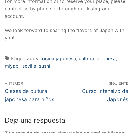
For more information or to reserve your place, please
contact us by phone or through our Instagram
account.
We look forward to sharing the flavors of Japan with
you!
Etiquetados
cocina japonesa
,
cultura japonesa
,
miyabi
,
sevilla
,
sushi
Navegación
ANTERIOR
SIGUIENTE
de
Entrada
Entrada
Clases de cultura
Curso Intensivo de
anterior:
siguiente:
entradas
japonesa para niños
Japonés
Deja una respuesta
Tu dirección de correo electrónico no será publicada.