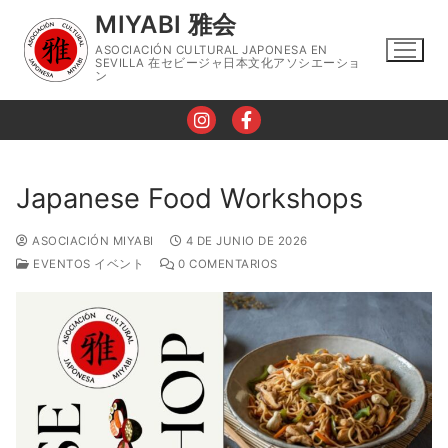
Ir
MIYABI 雅会
al
ASOCIACIÓN CULTURAL JAPONESA EN
contenido
SEVILLA 在セビージャ日本文化アソシエーショ
ン
Japanese Food Workshops
Nosotros
ASOCIACIÓN MIYABI
4 DE JUNIO DE 2026
EVENTOS イベント
0 COMENTARIOS
Horario
Talleres
Taller de Lengua Japonesa
Eventos
Taller de Caligrafía
Contacto
Taller de Cocina Japonesa
Blog